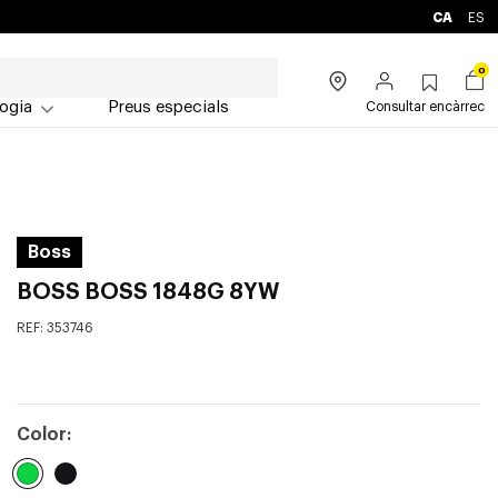
CA
ES
0
ogia
Preus especials
Consultar encàrrec
Boss
BOSS BOSS 1848G 8YW
REF:
353746
Color: