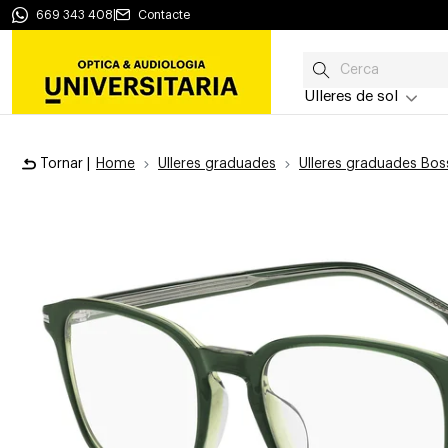
669 343 408
|
Contacte
Ulleres de sol
Tornar |
Home
Ulleres graduades
Ulleres graduades Bos