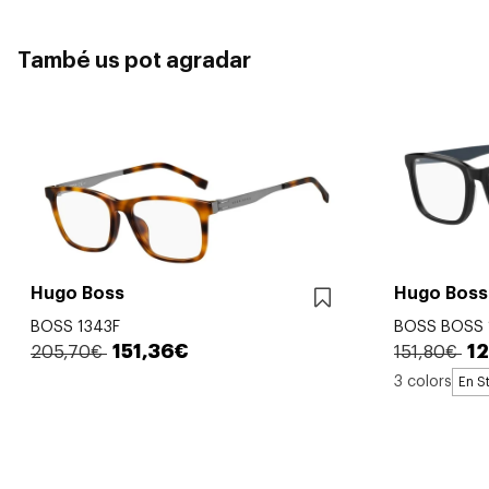
També us pot agradar
Hugo Boss
Hugo Boss
BOSS 1343F
BOSS BOSS 
151,36€
1
205,70€
151,80€
3 colors
En S