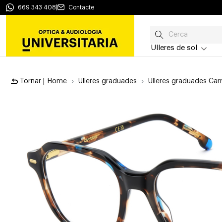
669 343 408
|
Contacte
Ulleres de sol
Tornar |
Home
Ulleres graduades
Ulleres graduades Car