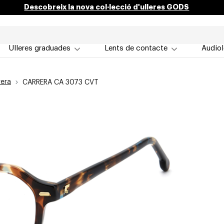
Descobreix la nova col·lecció d'ulleres GODS
Ulleres graduades
Lents de contacte
Audiol
rera
CARRERA CA 3073 CVT