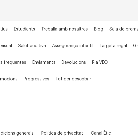
tius
Estudiants
Treballa amb nosaltres
Blog
Sala de prem
 visual
Salut auditiva
Assegurança infantil
Targeta regal
Ga
s freqüentes
Enviaments
Devolucions
Pla VEO
omocions
Progressives
Tot per descobrir
dicions generals
Política de privacitat
Canal Ètic