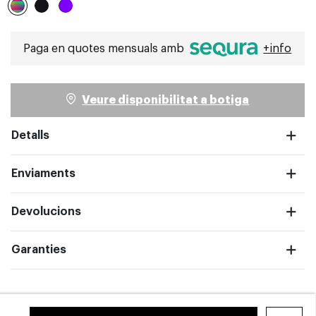
Seleccionat
Paga en quotes mensuals amb
+info
pantalla completa
Veure disponibilitat a botiga
Detalls
Enviaments
Devolucions
Garanties
pantalla completa