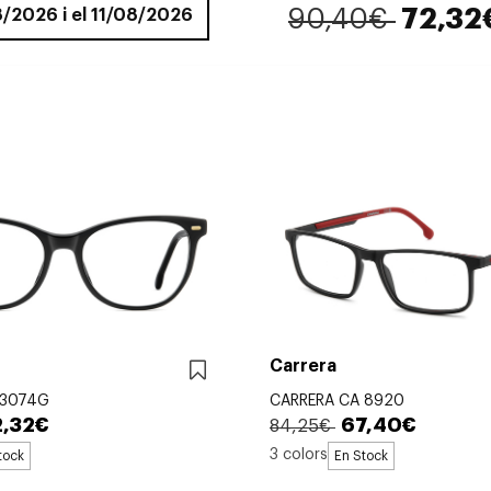
90,40€
72,32
08/2026 i el 11/08/2026
Carrera
 3074G
CARRERA CA 8920
2,32€
67,40€
84,25€
3 colors
tock
En Stock