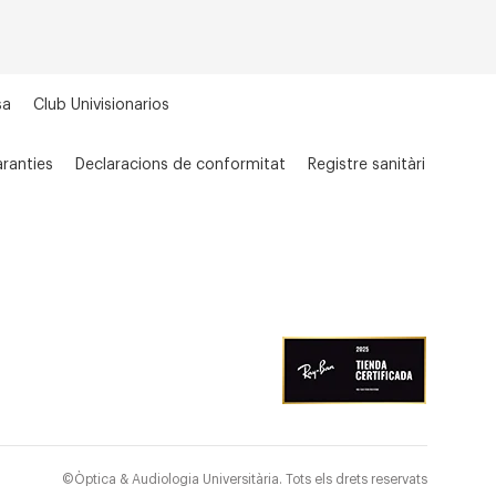
sa
Club Univisionarios
ranties
Declaracions de conformitat
Registre sanitàri
©Òptica & Audiologia Universitària. Tots els drets reservats