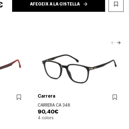
€
AFEGEIX A LA CISTELLA
WIS
Carrera
CARRERA CA 348
90,40€
4 colors