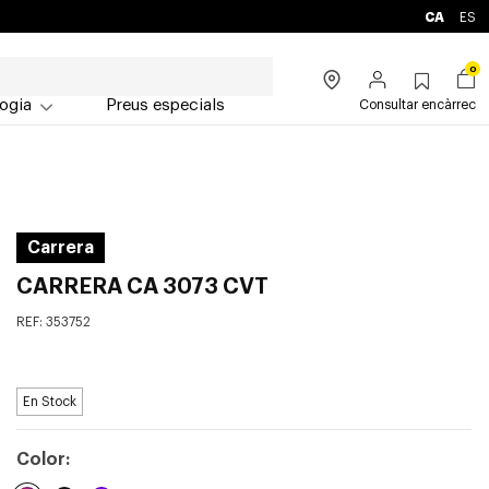
CA
ES
0
ogia
Preus especials
Consultar encàrrec
Carrera
CARRERA CA 3073 CVT
REF:
353752
En Stock
Color: