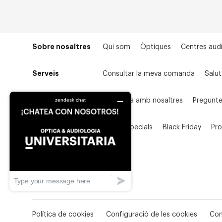
Sobre nosaltres
Qui som
Òptiques
Centres audi
Serveis
Consultar la meva comanda
Salut
Ajuda
Contacta amb nosaltres
Pregunte
Campanya
Preus especials
Black Friday
Pr
Política de cookies
Configuració de les cookies
Con