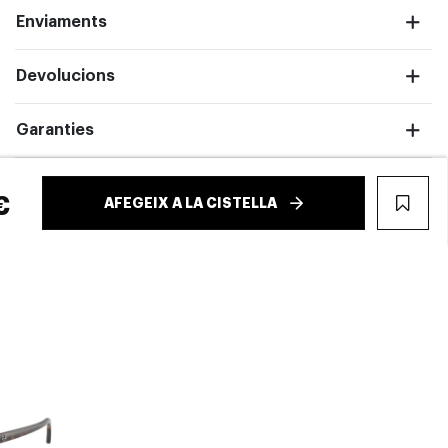
Enviaments
Devolucions
Garanties
€
AFEGEIX A LA CISTELLA
WIS