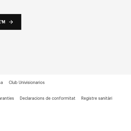
'M
sa
Club Univisionarios
ranties
Declaracions de conformitat
Registre sanitàri