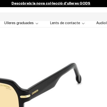
Descobreix la nova col·lecció d'ulleres GODS
Ulleres graduades
Lents de contacte
Audiol