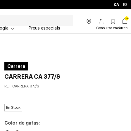
CA
ES
0
ogia
Preus especials
Consultar encàrrec
Carrera
CARRERA CA 377/S
REF:
CARRERA-377/S
En Stock
Color de gafas: