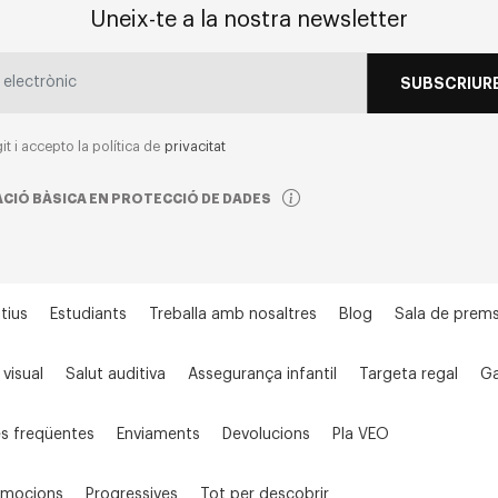
Uneix-te a la nostra newsletter
SUBSCRIURE
git i accepto la política de
privacitat
CIÓ BÀSICA EN PROTECCIÓ DE DADES
tius
Estudiants
Treballa amb nosaltres
Blog
Sala de prem
 visual
Salut auditiva
Assegurança infantil
Targeta regal
Ga
s freqüentes
Enviaments
Devolucions
Pla VEO
omocions
Progressives
Tot per descobrir