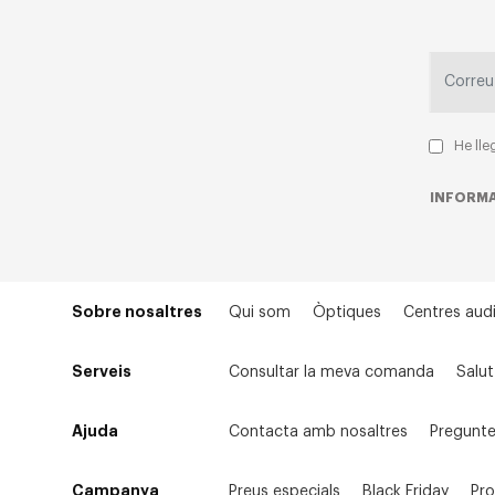
He lle
INFORMA
Sobre nosaltres
Qui som
Òptiques
Centres audi
Serveis
Consultar la meva comanda
Salut
Ajuda
Contacta amb nosaltres
Pregunte
Campanya
Preus especials
Black Friday
Pr