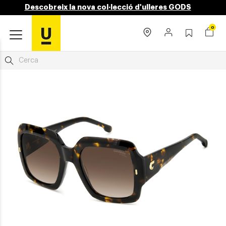
Descobreix la nova col·lecció d'ulleres GODS
0