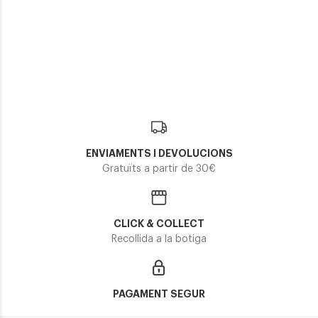
Carrera
Carrera
Carrera
CARRERA CA 328
CARRERA CA 1061
CARRERA CA 3014
90,80€
122,25€
111,55€
2 colors
En Stock
ENVIAMENTS I DEVOLUCIONS
Gratuïts a partir de 30€
CLICK & COLLECT
Recollida a la botiga
PAGAMENT SEGUR