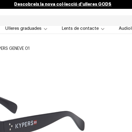
Descobreix la nova col·lecció d'ulleres GODS
Ulleres graduades
Lents de contacte
Audiol
PERS GENEVE 01