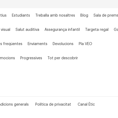
tius
Estudiants
Treballa amb nosaltres
Blog
Sala de prem
 visual
Salut auditiva
Assegurança infantil
Targeta regal
Ga
s freqüentes
Enviaments
Devolucions
Pla VEO
omocions
Progressives
Tot per descobrir
dicions generals
Política de privacitat
Canal Ètic