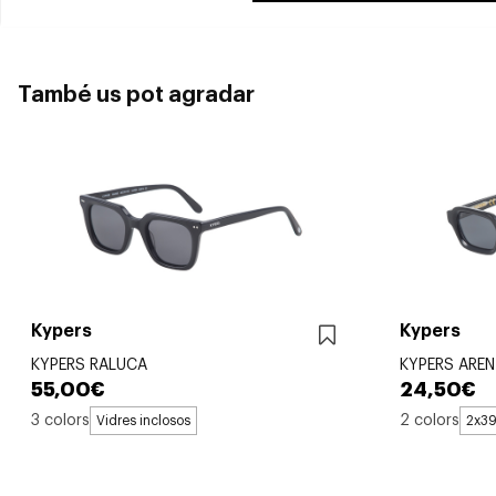
També us pot agradar
Kypers
Kypers
KYPERS RALUCA
KYPERS AREN
55,00€
24,50€
3 colors
2 colors
Vidres inclosos
2x3