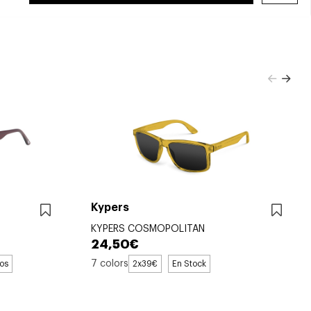
Kypers
KYPERS COSMOPOLITAN
24,50€
7 colors
sos
2x39€
En Stock