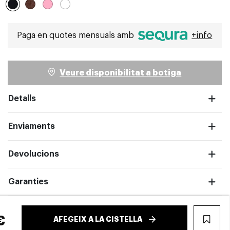
Seleccionat
Paga en quotes mensuals amb
+info
Veure disponibilitat a botiga
pantalla completa
Detalls
Enviaments
Devolucions
Garanties
€
AFEGEIX A LA CISTELLA
WIS