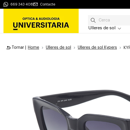
669 343 408
|
Contacte
Ulleres de sol
Tornar |
Home
Ulleres de sol
Ulleres de sol Kypers
KY