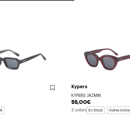
Kypers
KYPERS JAZMIN
55,00€
3 colors
9€
En Stock
Vidres inclo