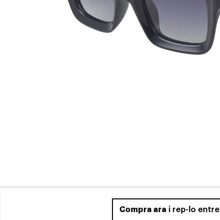
Compra ara
i rep-lo entr