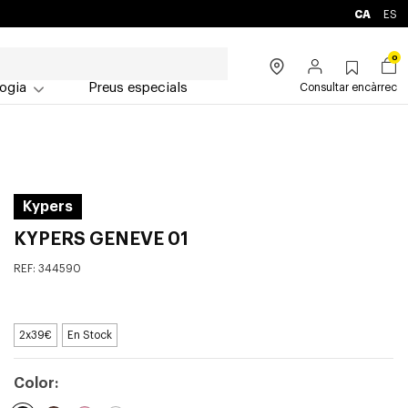
CA
ES
0
ogia
Preus especials
Consultar encàrrec
Kypers
KYPERS GENEVE 01
REF:
344590
2x39€
En Stock
Color: