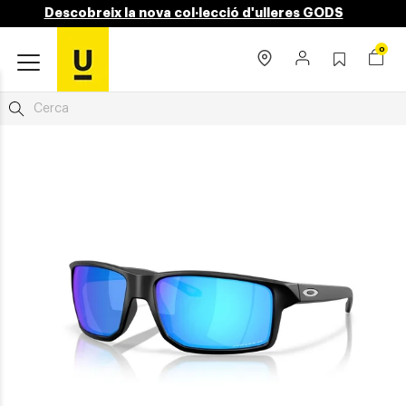
Descobreix la nova col·lecció d'ulleres GODS
0