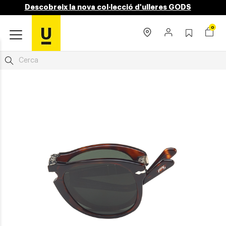
Descobreix la nova col·lecció d'ulleres GODS
0