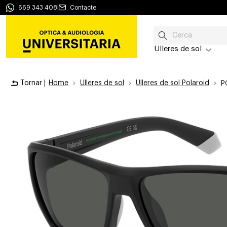
669 343 408
|
Contacte
Ulleres de sol
Tornar |
Home
Ulleres de sol
Ulleres de sol Polaroid
P