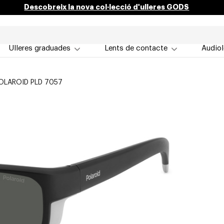
Descobreix la nova col·lecció d'ulleres GODS
Ulleres graduades
Lents de contacte
Audiol
OLAROID PLD 7057