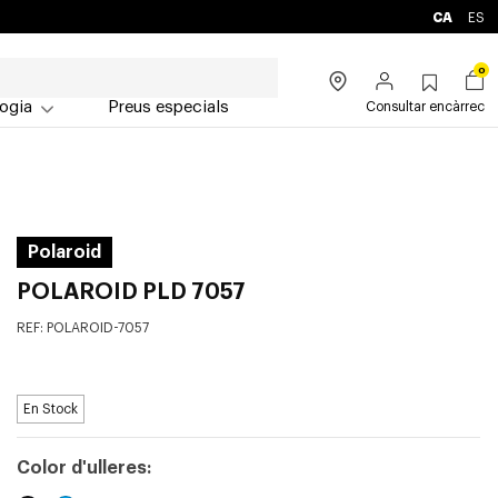
CA
ES
0
ogia
Preus especials
Consultar encàrrec
Polaroid
POLAROID PLD 7057
REF:
POLAROID-7057
En Stock
Color d'ulleres: