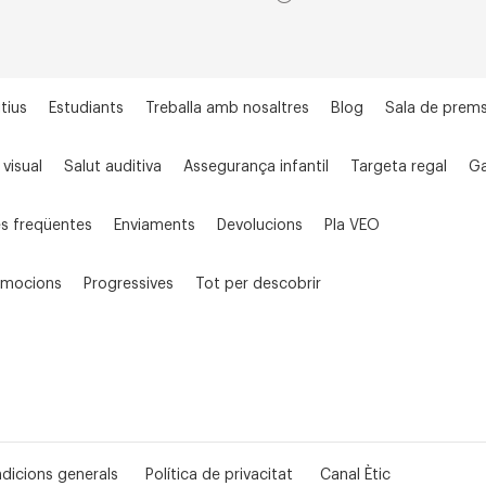
tius
Estudiants
Treballa amb nosaltres
Blog
Sala de prem
 visual
Salut auditiva
Assegurança infantil
Targeta regal
Ga
s freqüentes
Enviaments
Devolucions
Pla VEO
omocions
Progressives
Tot per descobrir
dicions generals
Política de privacitat
Canal Ètic