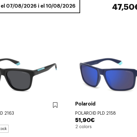
47,50
e el 07/08/2026 i el 10/08/2026
Polaroid
D 2163
POLAROID PLD 2158
51,90€
2 colors
tock