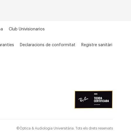
sa
Club Univisionarios
ranties
Declaracions de conformitat
Registre sanitàri
©Òptica & Audiologia Universitària. Tots els drets reservats