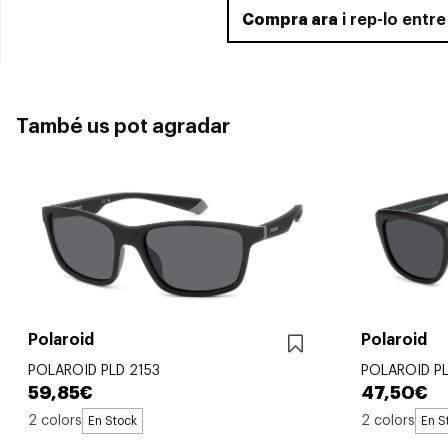
Compra ara
i rep-lo entr
També us pot agradar
Polaroid
Polaroid
POLAROID PLD 2153
POLAROID PL
59,85€
47,50€
2 colors
2 colors
En Stock
En S