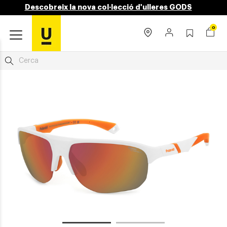
Descobreix la nova col·lecció d'ulleres GODS
0