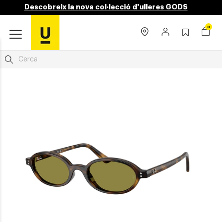
Descobreix la nova col·lecció d'ulleres GODS
0