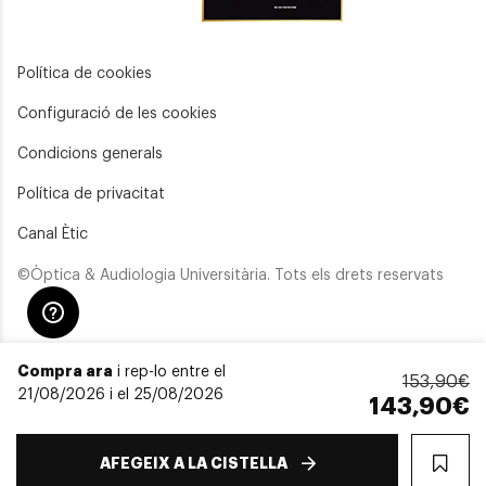
Política de cookies
Configuració de les cookies
Condicions generals
Política de privacitat
Canal Ètic
©Òptica & Audiologia Universitària. Tots els drets reservats
Compra ara
i rep-lo entre el
153,90€
21/08/2026 i el 25/08/2026
143,90€
AFEGEIX A LA CISTELLA
WIS