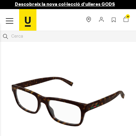
Descobreix la nova col·lecció d'ulleres GODS
0