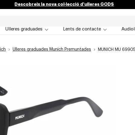
Descobreix la nova col·lecció d'ulleres GODS
Ulleres graduades
Lents de contacte
Audiol
ich
Ulleres graduades Munich Premuntades
MUNICH MU 69905