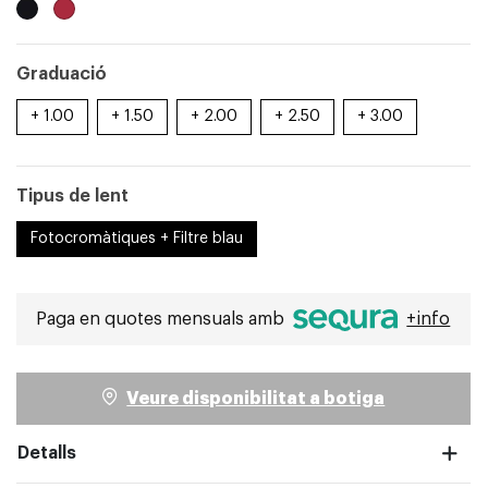
pantalla completa
Graduació
+ 1.00
+ 1.50
+ 2.00
+ 2.50
+ 3.00
Tipus de lent
Fotocromàtiques + Filtre blau
Paga en quotes mensuals amb
+info
Veure disponibilitat a botiga
Detalls