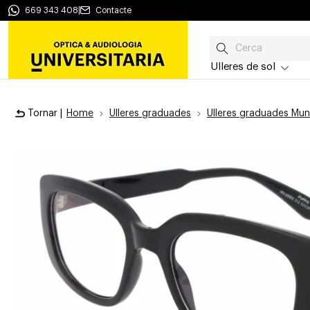
669 343 408
|
Contacte
Ulleres de sol
Tornar |
Home
Ulleres graduades
Ulleres graduades Mun