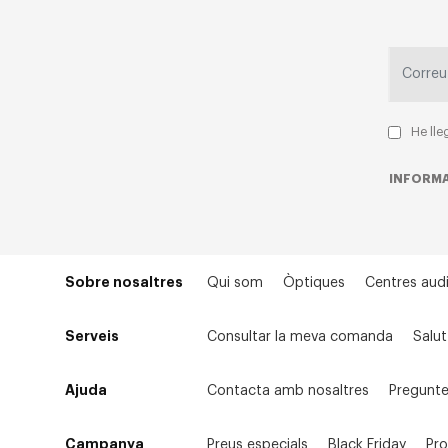
He lle
INFORMA
Sobre nosaltres
Qui som
Òptiques
Centres audi
Serveis
Consultar la meva comanda
Salut
Ajuda
Contacta amb nosaltres
Pregunte
Campanya
Preus especials
Black Friday
Pr