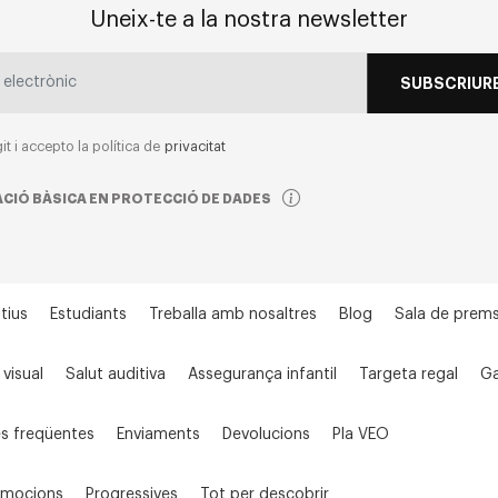
Uneix-te a la nostra newsletter
SUBSCRIURE
git i accepto la política de
privacitat
CIÓ BÀSICA EN PROTECCIÓ DE DADES
tius
Estudiants
Treballa amb nosaltres
Blog
Sala de prem
 visual
Salut auditiva
Assegurança infantil
Targeta regal
Ga
s freqüentes
Enviaments
Devolucions
Pla VEO
omocions
Progressives
Tot per descobrir