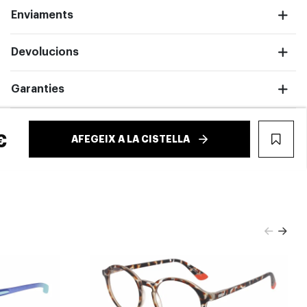
Enviaments
Devolucions
Garanties
€
AFEGEIX A LA CISTELLA
WIS