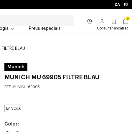
CA
ES
0
ogia
Preus especials
Consultar encàrrec
 FILTRE BLAU
Munich
MUNICH MU 69905 FILTRE BLAU
REF:
MUNICH-69905
En Stock
Color: