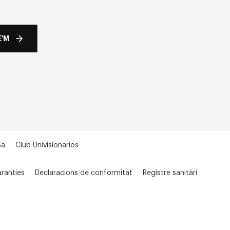
'M
sa
Club Univisionarios
ranties
Declaracions de conformitat
Registre sanitàri