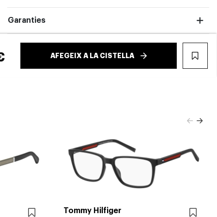
Garanties
€
AFEGEIX A LA CISTELLA
WIS
Tommy Hilfiger