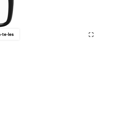
Veure en 
-te-les