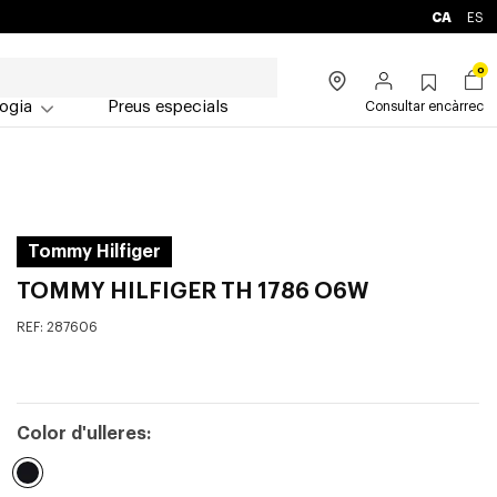
CA
ES
0
ogia
Preus especials
Consultar encàrrec
Tommy Hilfiger
TOMMY HILFIGER TH 1786 O6W
REF:
287606
Color d'ulleres: