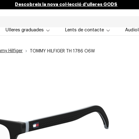
Descobreix la nova col·lecció d'ulleres GODS
Ulleres graduades
Lents de contacte
Audiol
my Hilfiger
TOMMY HILFIGER TH 1786 O6W