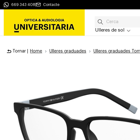
669 343 408
|
Contacte
Ulleres de sol
Tornar |
Home
Ulleres graduades
Ulleres graduades Tom