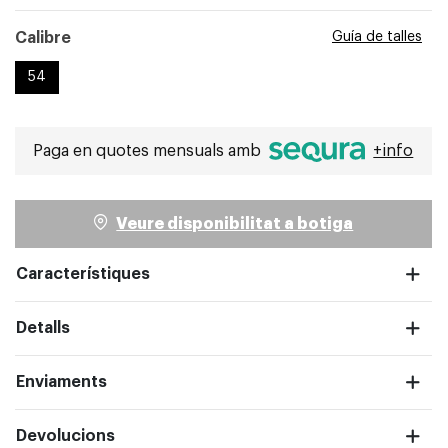
Seleccionat
Calibre
Guía de talles
54
pantalla completa
Paga en quotes mensuals amb
+info
Veure disponibilitat a botiga
Característiques
Detalls
Enviaments
Devolucions