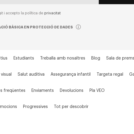
git i accepto la política de
privacitat
CIÓ BÀSICA EN PROTECCIÓ DE DADES
tius
Estudiants
Treballa amb nosaltres
Blog
Sala de prem
 visual
Salut auditiva
Assegurança infantil
Targeta regal
Ga
s freqüentes
Enviaments
Devolucions
Pla VEO
omocions
Progressives
Tot per descobrir