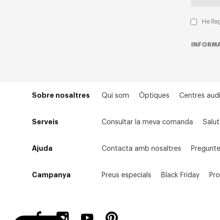
He lle
INFORMA
Sobre nosaltres
Qui som
Òptiques
Centres audi
Serveis
Consultar la meva comanda
Salut
Ajuda
Contacta amb nosaltres
Pregunte
Campanya
Preus especials
Black Friday
Pr