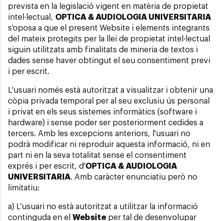
prevista en la legislació vigent en matèria de propietat
intel·lectual,
OPTICA & AUDIOLOGIA UNIVERSITARIA
s'oposa a que el present Website i elements integrants
del mateix protegits per la llei de propietat intel·lectual
siguin utilitzats amb finalitats de mineria de textos i
dades sense haver obtingut el seu consentiment previ
i per escrit.
L'usuari només està autoritzat a visualitzar i obtenir una
còpia privada temporal per al seu exclusiu ús personal
i privat en els seus sistemes informàtics (software i
hardware) i sense poder ser posteriorment cedides a
tercers. Amb les excepcions anteriors, l'usuari no
podrà modificar ni reproduir aquesta informació, ni en
part ni en la seva totalitat sense el consentiment
exprés i per escrit, d'
OPTICA & AUDIOLOGIA
UNIVERSITARIA
. Amb caràcter enunciatiu però no
limitatiu:
a) L'usuari no està autoritzat a utilitzar la informació
continguda en el
Website
per tal de desenvolupar