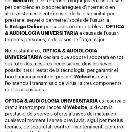
del
Website
, o els retards o bloquejos en l'ús causats
per deficiències o sobrecàrregues d'Internet o en
altres sistemes electrònics ni de la incapacitat per
prestar el servei o permetre l'accés de l’usuari a
la
Botiga Online
per causes no imputables a
OPTICA
& AUDIOLOGIA UNIVERSITARIA
a causa de l'usuari,
terceres persones, o de casos de força major.
No obstant això,
OPTICA & AUDIOLOGIA
UNIVERSITARIA
declara que adopta i adoptarà en tot
cas totes les mesures necessàries, dins les seves
possibilitats i l'estat de la tecnologia, per garantir el
bon funcionament del present
Website
i evitar
l'existència i transmissió de virus i altres components
nocius als usuaris.
OPTICA & AUDIOLOGIA UNIVERSITARIA
es reserva el
dret a interrompre l'accés al
Website
, així com la
prestació dels serveis oferts a través del mateix en
qualsevol moment i sense previ avís, sigui per motius
tècnics, de seguretat, control, manteniment, per error