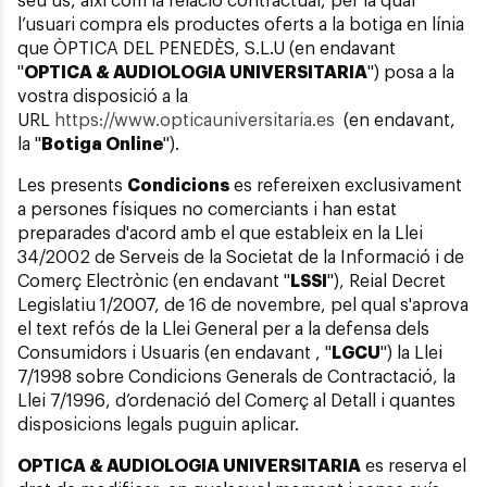
seu ús, així com la relació contractual, per la qual
l’usuari compra els productes oferts a la botiga en línia
que ÒPTICA DEL PENEDÈS, S.L.U (en endavant
"
OPTICA & AUDIOLOGIA UNIVERSITARIA
") posa a la
vostra disposició a la
URL
https://www.opticauniversitaria.es
(en endavant,
la "
Botiga Online
").
Les presents
Condicions
es refereixen exclusivament
a persones físiques no comerciants i han estat
preparades d'acord amb el que estableix en la Llei
34/2002 de Serveis de la Societat de la Informació i de
Comerç Electrònic (en endavant "
LSSI
"), Reial Decret
Legislatiu 1/2007, de 16 de novembre, pel qual s'aprova
el text refós de la Llei General per a la defensa dels
Consumidors i Usuaris (en endavant , "
LGCU
") la Llei
7/1998 sobre Condicions Generals de Contractació, la
Llei 7/1996, d’ordenació del Comerç al Detall i quantes
disposicions legals puguin aplicar.
OPTICA & AUDIOLOGIA UNIVERSITARIA
es reserva el