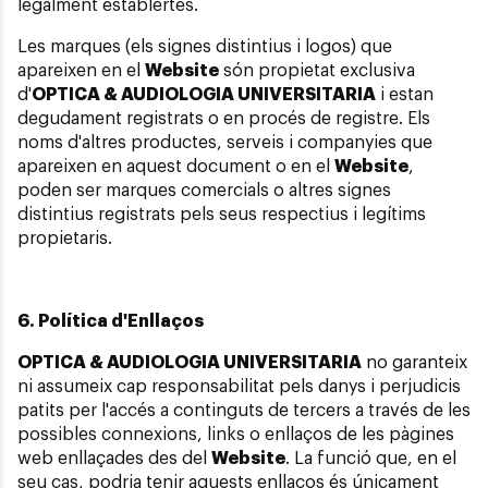
legalment establertes.
Les marques (els signes distintius i logos) que
apareixen en el
Website
són propietat exclusiva
d'
OPTICA & AUDIOLOGIA UNIVERSITARIA
i estan
degudament registrats o en procés de registre. Els
noms d'altres productes, serveis i companyies que
apareixen en aquest document o en el
Website
,
poden ser marques comercials o altres signes
distintius registrats pels seus respectius i legítims
propietaris.
6. Política d'Enllaços
OPTICA & AUDIOLOGIA UNIVERSITARIA
no garanteix
ni assumeix cap responsabilitat pels danys i perjudicis
patits per l'accés a continguts de tercers a través de les
possibles connexions, links o enllaços de les pàgines
web enllaçades des del
Website
. La funció que, en el
seu cas, podria tenir aquests enllaços és únicament