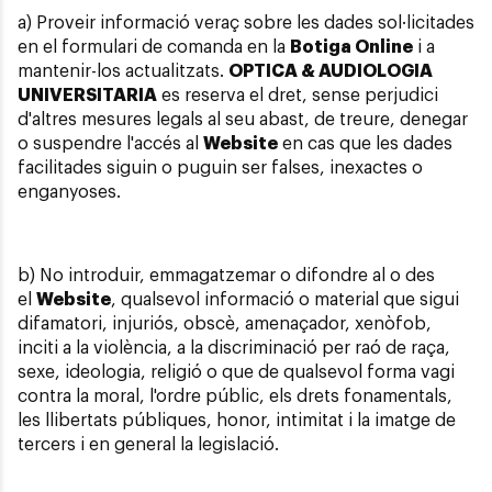
a) Proveir informació veraç sobre les dades sol·licitades
en el formulari de comanda en la
Botiga Online
i a
mantenir-los actualitzats.
OPTICA & AUDIOLOGIA
UNIVERSITARIA
es reserva el dret, sense perjudici
d'altres mesures legals al seu abast, de treure, denegar
o suspendre l'accés al
Website
en cas que les dades
facilitades siguin o puguin ser falses, inexactes o
enganyoses.
b) No introduir, emmagatzemar o difondre al o des
el
Website
, qualsevol informació o material que sigui
difamatori, injuriós, obscè, amenaçador, xenòfob,
inciti a la violència, a la discriminació per raó de raça,
sexe, ideologia, religió o que de qualsevol forma vagi
contra la moral, l'ordre públic, els drets fonamentals,
les llibertats públiques, honor, intimitat i la imatge de
tercers i en general la legislació.