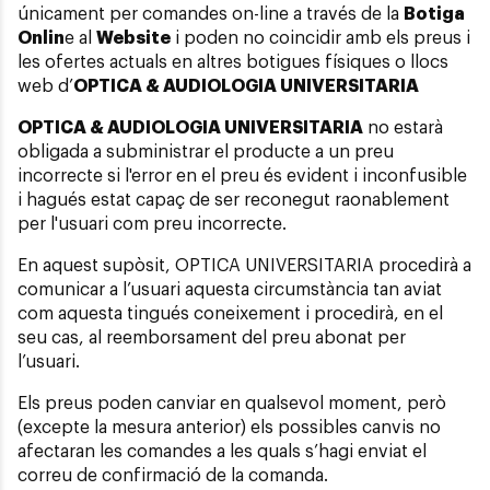
únicament per comandes on-line a través de la
Botiga
Onlin
e al
Website
i poden no coincidir amb els preus i
les ofertes actuals en altres botigues físiques o llocs
web d’
OPTICA & AUDIOLOGIA UNIVERSITARIA
OPTICA & AUDIOLOGIA UNIVERSITARIA
no estarà
obligada a subministrar el producte a un preu
incorrecte si l'error en el preu és evident i inconfusible
i hagués estat capaç de ser reconegut raonablement
per l'usuari com preu incorrecte.
En aquest supòsit, OPTICA UNIVERSITARIA procedirà a
comunicar a l’usuari aquesta circumstància tan aviat
com aquesta tingués coneixement i procedirà, en el
seu cas, al reemborsament del preu abonat per
l’usuari.
Els preus poden canviar en qualsevol moment, però
(excepte la mesura anterior) els possibles canvis no
afectaran les comandes a les quals s’hagi enviat el
correu de confirmació de la comanda.