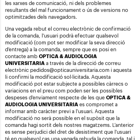
les xarxes de comunicació, ni dels problemes
resultants del mal funcionament o ús de versions no
optimitzades dels navegadors.
Una vegada rebut el correu electrònic de confirmació
de la comanda, l’usuari podrà efectuar qualsevol
modificació (com pot ser modificar la seva direcció
d’entrega) a la comanda, sempre que es posi en
contacte amb
OPTICA & AUDIOLOGIA
UNIVERSITARIA
a través de la direcció de correu
electrònic pedidos@opticauniversitaria.com i aquesta
li confirmi la modificació sol·licitada. Aquesta
modificació pot estar subjecte a possibles càrrecs o
variacions en el preu com poden ser les possibles
despeses d’enviament respecte de les que
OPTICA &
AUDIOLOGIA UNIVERSITARIA
es compromet a
informar amb caràcter previ a l’usuari. Aquesta
modificació no serà possible en el supòsit que la
comanda hagi sortit dels nostres magatzems. L’anterior
es sense perjudici del dret de desistiment que l’usuari
té en qualsevol cas una vegada rebuda la comanda, tal i