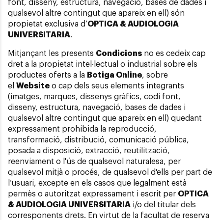
font, disseny, estructura, navegació, bases de dades i
qualsevol altre contingut que apareix en ell) són
propietat exclusiva d’
OPTICA & AUDIOLOGIA
UNIVERSITARIA
.
Mitjançant les presents
Condicions
no es cedeix cap
dret a la propietat intel·lectual o industrial sobre els
productes oferts a la
Botiga Online
, sobre
el
Website
o cap dels seus elements integrants
(imatges, marques, dissenys gràfics, codi font,
disseny, estructura, navegació, bases de dades i
qualsevol altre contingut que apareix en ell) quedant
expressament prohibida la reproducció,
transformació, distribució, comunicació pública,
posada a disposició, extracció, reutilització,
reenviament o l'ús de qualsevol naturalesa, per
qualsevol mitjà o procés, de qualsevol d'ells per part de
l’usuari, excepte en els casos que legalment està
permès o autoritzat expressament i escrit per
OPTICA
& AUDIOLOGIA UNIVERSITARIA
i/o del titular dels
corresponents drets. En virtut de la facultat de reserva