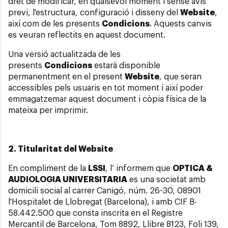
dret de modificar, en qualsevol moment i sense avís
previ, l'estructura, configuració i disseny del
Website
,
així com de les presents
Condicions
. Aquests canvis
es veuran reflectits en aquest document.
Una versió actualitzada de les
presents
Condicions
estarà disponible
permanentment en el present
Website
, que seran
accessibles pels usuaris en tot moment i així poder
emmagatzemar aquest document i còpia física de la
mateixa per imprimir.
2. Titularitat del Website
En compliment de la
LSSI
, l’ informem que
OPTICA &
AUDIOLOGIA UNIVERSITARIA
es una societat amb
domicili social al carrer Canigó, núm. 26-30, 08901
l'Hospitalet de Llobregat (Barcelona), i amb CIF B-
58.442.500 que consta inscrita en el Registre
Mercantil de Barcelona, Tom 8892, Llibre 8123, Foli 139,