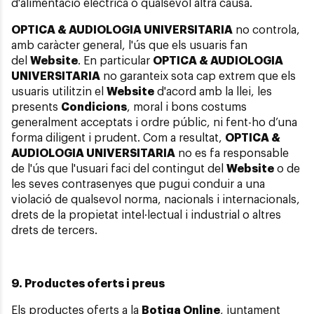
d'alimentació elèctrica o qualsevol altra causa.
OPTICA & AUDIOLOGIA UNIVERSITARIA
no controla,
amb caràcter general, l'ús que els usuaris fan
del
Website
. En particular
OPTICA & AUDIOLOGIA
UNIVERSITARIA
no garanteix sota cap extrem que els
usuaris utilitzin el
Website
d'acord amb la llei, les
presents
Condicions
, moral i bons costums
generalment acceptats i ordre públic, ni fent-ho d’una
forma diligent i prudent. Com a resultat,
OPTICA &
AUDIOLOGIA UNIVERSITARIA
no es fa responsable
de l'ús que l'usuari faci del contingut del
Website
o de
les seves contrasenyes que pugui conduir a una
violació de qualsevol norma, nacionals i internacionals,
drets de la propietat intel·lectual i industrial o altres
drets de tercers.
9. Productes oferts i preus
Els productes oferts a la
Botiga Online
, juntament