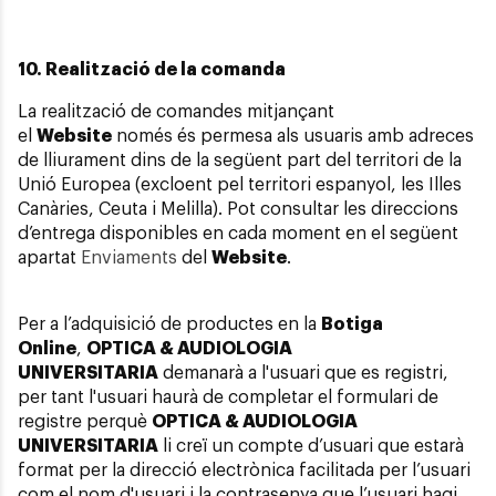
10. Realització de la comanda
La realització de comandes mitjançant
el
Website
només és permesa als usuaris amb adreces
de lliurament dins de la següent part del territori de la
Unió Europea (excloent pel territori espanyol, les Illes
Canàries, Ceuta i Melilla). Pot consultar les direccions
d’entrega disponibles en cada moment en el següent
apartat
Enviaments
del
Website
.
Per a l’adquisició de productes en la
Botiga
Online
,
OPTICA & AUDIOLOGIA
UNIVERSITARIA
demanarà a l'usuari que es registri,
per tant l'usuari haurà de completar el formulari de
registre perquè
OPTICA & AUDIOLOGIA
UNIVERSITARIA
li creï un compte d’usuari que estarà
format per la direcció electrònica facilitada per l’usuari
com el nom d'usuari i la contrasenya que l’usuari hagi