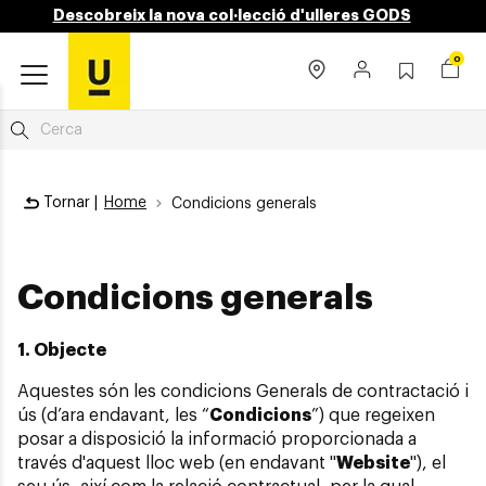
Descobreix la nova col·lecció d'ulleres GODS
0
Tornar |
Home
Condicions generals
Condicions generals
1. Objecte
Aquestes són les condicions Generals de contractació i
ús (d’ara endavant, les “
Condicions
”) que regeixen
posar a disposició la informació proporcionada a
través d'aquest lloc web (en endavant "
Website
"), el