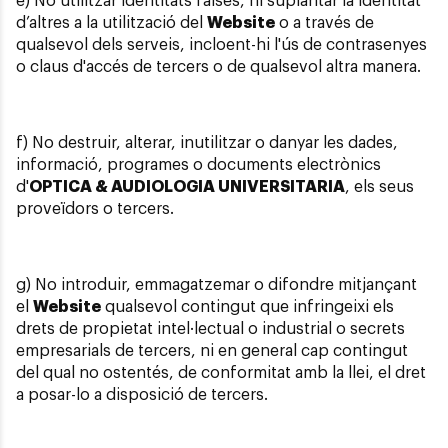
e) No utilitzar identitats falses, ni suplantar la identitat
d’altres a la utilització del
Website
o a través de
qualsevol dels serveis, incloent-hi l'ús de contrasenyes
o claus d'accés de tercers o de qualsevol altra manera.
f) No destruir, alterar, inutilitzar o danyar les dades,
informació, programes o documents electrònics
d'
OPTICA & AUDIOLOGIA UNIVERSITARIA
, els seus
proveïdors o tercers.
g) No introduir, emmagatzemar o difondre mitjançant
el
Website
qualsevol contingut que infringeixi els
drets de propietat intel·lectual o industrial o secrets
empresarials de tercers, ni en general cap contingut
del qual no ostentés, de conformitat amb la llei, el dret
a posar-lo a disposició de tercers.