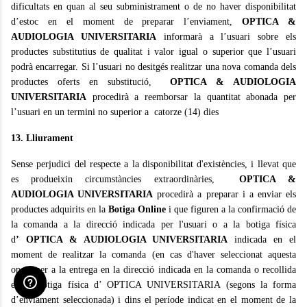
dificultats en quan al seu subministrament o de no haver disponibilitat
d’estoc en el moment de preparar l’enviament,
OPTICA &
AUDIOLOGIA UNIVERSITARIA
informarà a l’usuari sobre els
productes substitutius de qualitat i valor igual o superior que l’usuari
podrà encarregar. Si l’usuari no desitgés realitzar una nova comanda dels
productes oferts en substitució,
OPTICA & AUDIOLOGIA
UNIVERSITARIA
procedirà a reemborsar la quantitat abonada per
l’usuari en un termini no superior a catorze (14) dies
13. Lliurament
Sense perjudici del respecte a la disponibilitat d'existències, i llevat que
es produeixin circumstàncies extraordinàries,
OPTICA &
AUDIOLOGIA UNIVERSITARIA
procedirà a preparar i a enviar els
productes adquirits en la
Botiga Online
i que figuren a la confirmació de
la comanda a la direcció indicada per l'usuari o a la botiga física
d
’
OPTICA & AUDIOLOGIA UNIVERSITARIA
indicada en el
moment de realitzar la comanda (en cas d'haver seleccionat aquesta
opció)per a la entrega en la direcció indicada en la comanda o recollida
en la botiga física d’ OPTICA UNIVERSITARIA (segons la forma
d’enviament seleccionada) i dins el període indicat en el moment de la