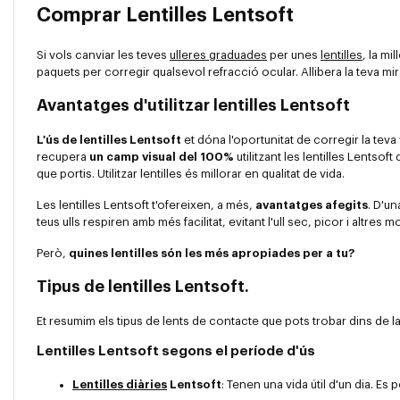
Comprar Lentilles Lentsoft
Si vols canviar les teves
ulleres graduades
per unes
lentilles
, la m
paquets per corregir qualsevol refracció ocular. Allibera la teva mi
Avantatges d'utilitzar lentilles Lentsoft
L'ús de lentilles Lentsoft
et dóna l'oportunitat de corregir la teva 
recupera
un camp visual del 100%
utilitzant les lentilles Lentso
que portis. Utilitzar lentilles és millorar en qualitat de vida.
Les lentilles Lentsoft t'ofereixen, a més,
avantatges afegits
. D'un
teus ulls respiren amb més facilitat, evitant l'ull sec, picor i altre
Però,
quines lentilles són les més apropiades per a tu?
Tipus de lentilles Lentsoft.
Et resumim els tipus de lents de contacte que pots trobar dins de la
Lentilles Lentsoft segons el període d'ús
Lentilles diàries
Lentsoft
: Tenen una vida útil d'un dia. Es