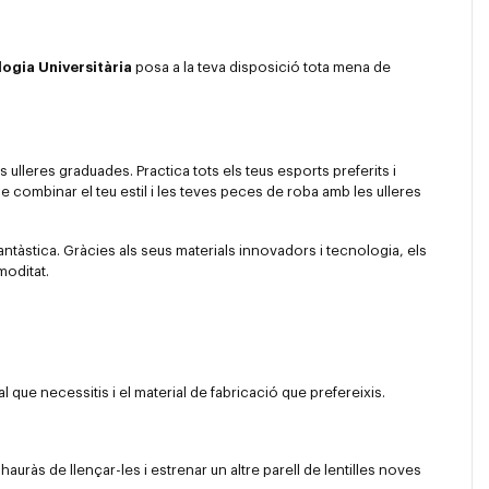
logia Universitària
posa a la teva disposició tota mena de
s ulleres graduades. Practica tots els teus esports preferits i
de combinar el teu estil i les teves peces de roba amb les ulleres
fantàstica. Gràcies als seus materials innovadors i tecnologia, els
moditat.
 que necessitis i el material de fabricació que prefereixis.
hauràs de llençar-les i estrenar un altre parell de lentilles noves