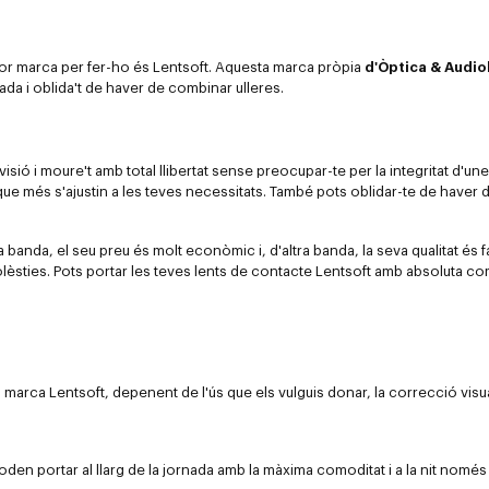
illor marca per fer-ho és Lentsoft. Aquesta marca pròpia
d'Òptica & Audio
rada i oblida't de haver de combinar ulleres.
visió i moure't amb total llibertat sense preocupar-te per la integritat d'une
ft que més s'ajustin a les teves necessitats. També pots oblidar-te de haver 
a banda, el seu preu és molt econòmic i, d'altra banda, la seva qualitat és 
s molèsties. Pots portar les teves lents de contacte Lentsoft amb absoluta co
 marca Lentsoft, depenent de l'ús que els vulguis donar, la correcció visual
 poden portar al llarg de la jornada amb la màxima comoditat i a la nit només 