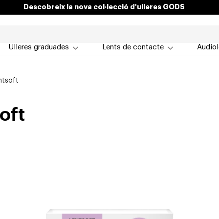
Descobreix la nova col·lecció d'ulleres GODS
Ulleres graduades
Lents de contacte
Audiol
ntsoft
oft