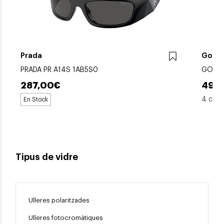
Prada
Gods
PRADA PR A14S 1AB5S0
GODS 
287,00€
49,
4 colo
En Stock
Tipus de vidre
E
Ulleres polaritzades
Ulleres fotocromàtiques