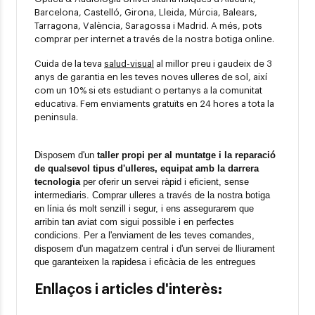
Barcelona, Castelló, Girona, Lleida, Múrcia, Balears,
Tarragona, València, Saragossa i Madrid. A més, pots
comprar per internet a través de la nostra botiga online.
Cuida de la teva
salud-visual
al millor preu i gaudeix de 3
anys de garantia en les teves noves ulleres de sol, així
com un 10% si ets estudiant o pertanys a la comunitat
educativa. Fem enviaments gratuïts en 24 hores a tota la
peninsula.
Disposem d'un 
taller propi per al muntatge i la reparació 
de qualsevol tipus d'ulleres, equipat amb la darrera 
tecnologia
 per oferir un servei ràpid i eficient, sense 
intermediaris. Comprar ulleres a través de la nostra botiga 
en línia és molt senzill i segur, i ens assegurarem que 
arribin tan aviat com sigui possible i en perfectes 
condicions. Per a l'enviament de les teves comandes, 
disposem d'un magatzem central i d'un servei de lliurament 
que garanteixen la rapidesa i eficàcia de les entregues
Enllaços i articles d'interès: