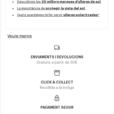
Descobreix les
20 millors marques d'ulleres de sol
.
La importància de
protegir la vista del sol
.
Quins avantatges té fer servir
ulleres polaritzades
?
Veure menys
ENVIAMENTS I DEVOLUCIONS
Gratuïts a partir de 30€
CLICK & COLLECT
Recollida a la botiga
PAGAMENT SEGUR