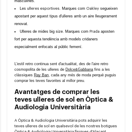
masculines.
Les 
. Marques com 
 segueixen 
ulleres esportives
Oakley
apostant per aquest tipus d'ulleres amb un aire lleugerament 
renovat.
Ulleres de mides big size. Marques com 
 aposten 
Prada
fort per aquesta tendència amb models cridaners 
especialment enfocats al públic femení.
L'estil retro continua sent d'actualitat, des de l'aire retro 
cosmopolita de les ulleres de 
Dolce&Gabbana
 fins a les 
clàssiques 
Ray Ban
, cada any més de moda perquè puguis 
comprar les teves favorites al millor preu.
Avantatges de comprar les
teves ulleres de sol en Òptica &
Audiologia Universitària
A Òptica & Audiologia Universitària pots adquirir les
teves ulleres de sol en qualsevol de les nostres botigues
Òptica & Audiologia Universitària físiques d'Alacant,