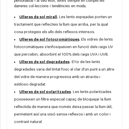
personalitat i al seu estil, tenint sempre en compte les 
darreres col·leccions i tendències en moda.
Ulleres de sol mirall
.
Les lents espejadas porten un
tractament que reflecteix la llum que arriba, per la qual
cosa protegeix els ulls dels reflexos intensos.
Ulleres de sol fotocromàtiques
.
Els vidres de lents
fotocromàtiques s'enfosqueixen en funció dels raigs UV
que percebin, absorbint el 100% dels raigs UVA i UVB.
Ulleres de sol degradades
.
El to de les lents
degradades varia del tintat fosc al clar d'un punt a un altre
del vidre de manera progressiva amb un atractiu i
estiloso degradat.
Ulleres de sol polaritzades
. Les lents polaritzades
posseeixen un filtre especial capaç de bloquejar la llum
reflectida de manera que només deixa passar la llum útil,
permetent així una visió sense reflexos i amb un color i
contrast natural.