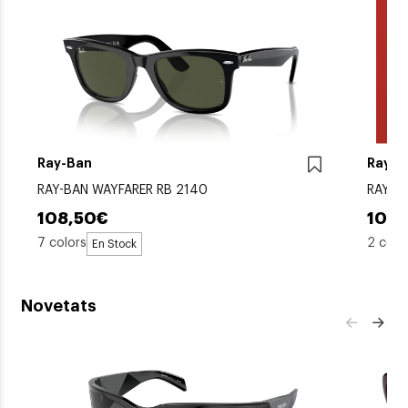
Ray-Ban
Ray-B
RAY-BAN WAYFARER RB 2140
RAY-B
108,50€
108,
7 colors
2 colo
En Stock
Novetats