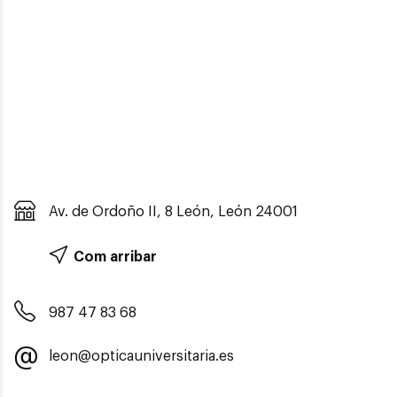
Av. de Ordoño II, 8 León, León 24001
Com arribar
987 47 83 68
leon@opticauniversitaria.es