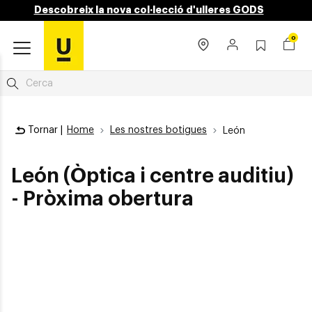
Descobreix la nova col·lecció d'ulleres GODS
0
Tornar |
Home
Les nostres botigues
León
León (Òptica i centre auditiu)
- Pròxima obertura