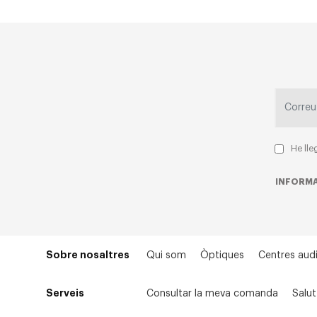
He lle
INFORMA
Sobre nosaltres
Qui som
Òptiques
Centres audi
Serveis
Consultar la meva comanda
Salut