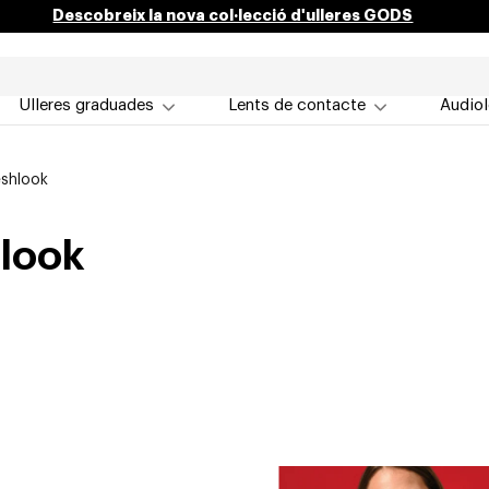
Descobreix la nova col·lecció d'ulleres GODS
Ulleres graduades
Lents de contacte
Audiol
eshlook
hlook