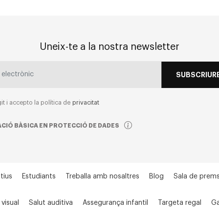
Uneix-te a la nostra newsletter
SUBSCRIURE
git i accepto la política de
privacitat
CIÓ BÀSICA EN PROTECCIÓ DE DADES
tius
Estudiants
Treballa amb nosaltres
Blog
Sala de prem
 visual
Salut auditiva
Assegurança infantil
Targeta regal
Ga