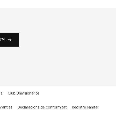
'M
sa
Club Univisionarios
ranties
Declaracions de conformitat
Registre sanitàri