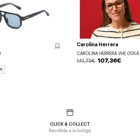
Carolina Herrera
O
CAROLINA HERRERA VHE 0054
107,36€
141,75€
9€
CLICK & COLLECT
Recollida a la botiga