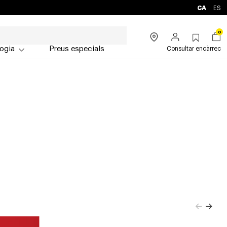
CA
ES
0
ogia
Preus especials
Consultar encàrrec