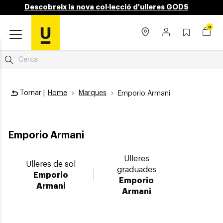
Descobreix la nova col·lecció d'ulleres GODS
0
Tornar |
Home
Marques
Emporio Armani
Emporio Armani
Ulleres
Ulleres de sol
graduades
Emporio
Emporio
Armani
Armani