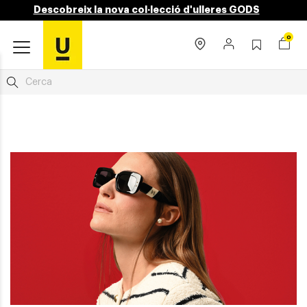
Descobreix la nova col·lecció d'ulleres GODS
0