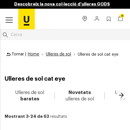
Descobreix la nova col·lecció d'ulleres GODS
0
Tornar |
Home
Ulleres de sol
Ulleres de sol cat eye
Ulleres de sol cat eye
Ulleres de sol
Novetats
Ulleres
Ava
barates
ulleres de sol
Ray
Mostrant 3-24 de 63
resultats