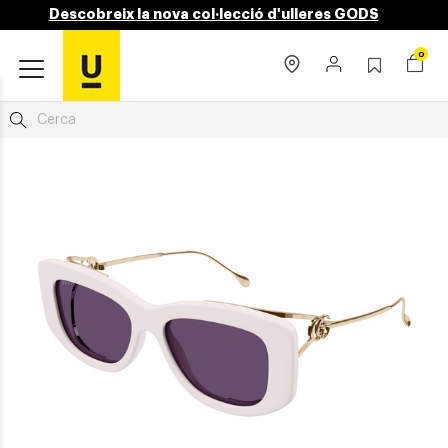
Descobreix la nova col·lecció d'ulleres GODS
0