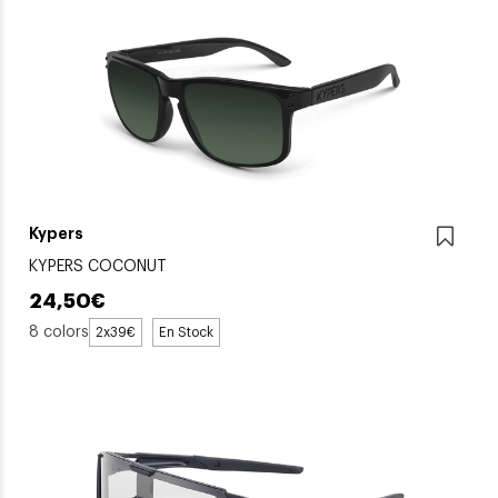
Kypers
KYPERS COCONUT
24,50€
8 colors
2x39€
En Stock