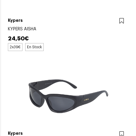
Kypers
KYPERS AISHA
24,50€
2x39€
En Stock
Kypers