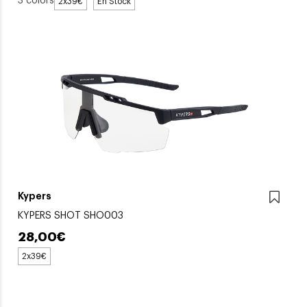
3 colors
2x39€
En Stock
Kypers
KYPERS SHOT SHO003
28,00€
2x39€