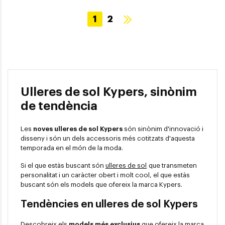
1
2
Ulleres de sol Kypers, sinònim
de tendència
Les
noves ulleres de sol Kypers
són sinònim d'innovació i
disseny i són un dels accessoris més cotitzats d'aquesta
temporada en el món de la moda.
Si el que estàs buscant són
ulleres de sol
que transmeten
personalitat i un caràcter obert i molt cool, el que estàs
buscant són els models que ofereix la marca Kypers.
Tendències en ulleres de sol Kypers
Descobreix els
models més exclusius
que ofereix la marca