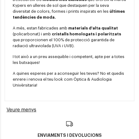
Kypers en ulleres de sol que destaquen per la seva
diversitat de colors, formes i prints inspirats en les
últimes
tendències de moda.
A més, estan fabricades amb
materials d'alta qualitat
(policarbonat) i amb
cristalls homologats i polaritzats
que proporcionen el 100% de protecció garantida de
radiació ultraviolada (UVA i UVB).
I tot això a un preu assequible i competent, apte per a totes
les butxaques!
A quines esperes per a aconseguir les teves? No et quedis
enrere i renova el teu look com Òptica & Audiologia
Univèrsitaria!
Veure menys
ENVIAMENTS I DEVOLUCIONS