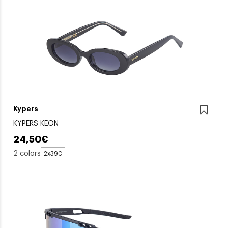
Kypers
KYPERS KEON
24,50€
2 colors
2x39€