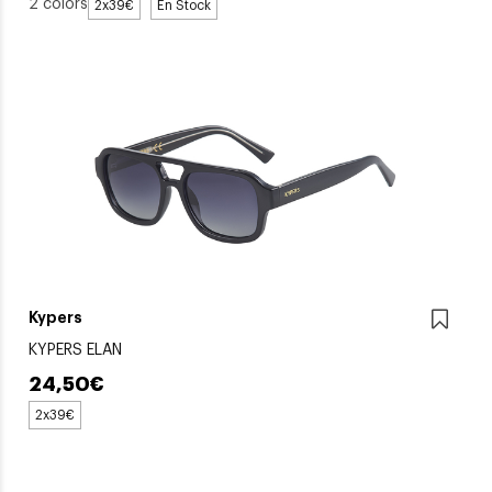
2 colors
2x39€
En Stock
Kypers
KYPERS ELAN
24,50€
2x39€