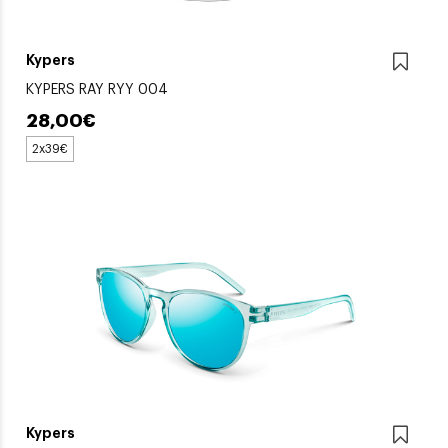
Kypers
KYPERS RAY RYY 004
28,00€
2x39€
Kypers