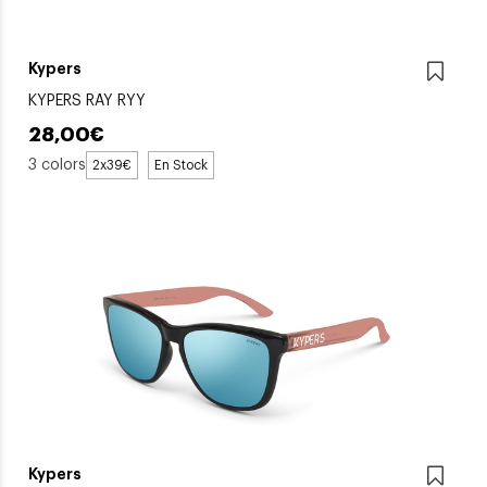
Kypers
KYPERS RAY RYY
28,00€
3 colors
2x39€
En Stock
Kypers