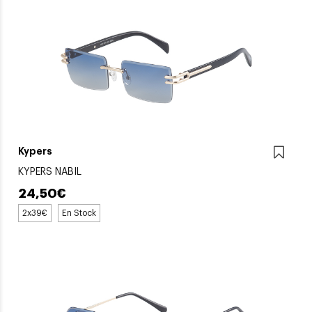
Kypers
KYPERS NABIL
24,50€
2x39€
En Stock