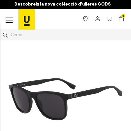
Descobreix la nova col·lecció d'ulleres GODS
0