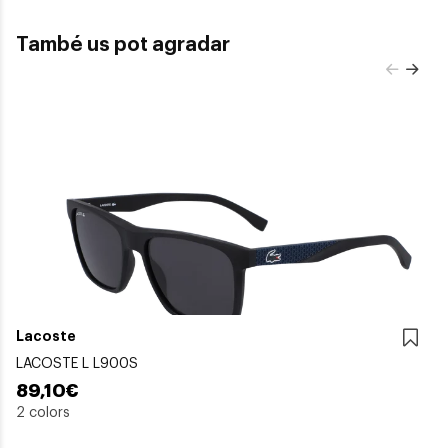
També us pot agradar
Lacoste
LACOSTE L L900S
89,10€
2 colors