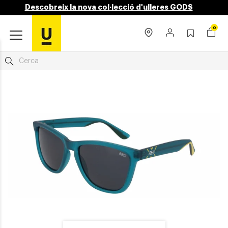
Descobreix la nova col·lecció d'ulleres GODS
0