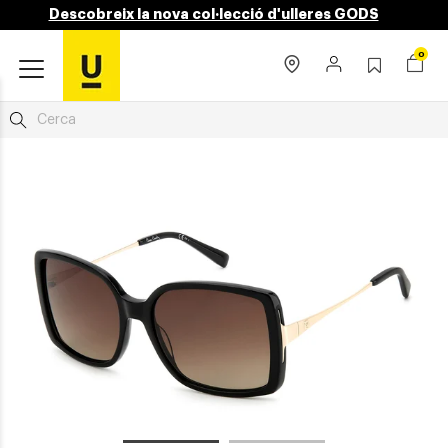
Descobreix la nova col·lecció d'ulleres GODS
0