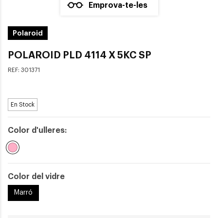
Emprova-te-les
Polaroid
POLAROID PLD 4114 X 5KC SP
REF:
301371
En Stock
Color d'ulleres:
Seleccionat
Color del vidre
Marró