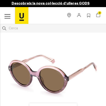
Descobreix la nova col·lecció d'ulleres GODS
0