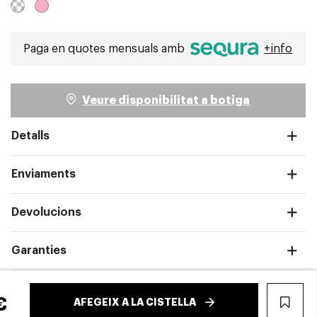
Paga en quotes mensuals amb
+info
Veure disponibilitat a botiga
pantalla completa
Detalls
Enviaments
Devolucions
Garanties
€
AFEGEIX A LA CISTELLA
WIS