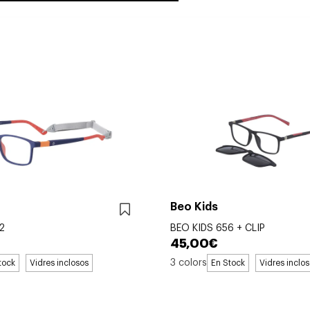
Beo Kids
2
BEO KIDS 656 + CLIP
45,00€
3 colors
tock
Vidres inclosos
En Stock
Vidres inclo