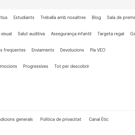
tius
Estudiants
Treballa amb nosaltres
Blog
Sala de prem
 visual
Salut auditiva
Assegurança infantil
Targeta regal
Ga
s freqüentes
Enviaments
Devolucions
Pla VEO
omocions
Progressives
Tot per descobrir
dicions generals
Política de privacitat
Canal Ètic