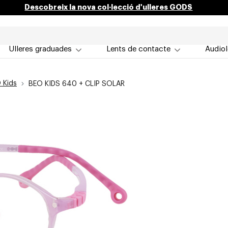
Descobreix la nova col·lecció d'ulleres GODS
Ulleres graduades
Lents de contacte
Audiol
 Kids
BEO KIDS 640 + CLIP SOLAR