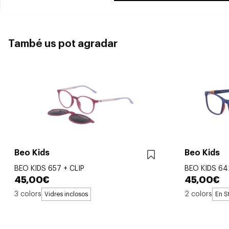
També us pot agradar
Beo Kids
Beo Kids
BEO KIDS 657 + CLIP
BEO KIDS 64
45,00€
45,00€
3 colors
2 colors
Vidres inclosos
En S