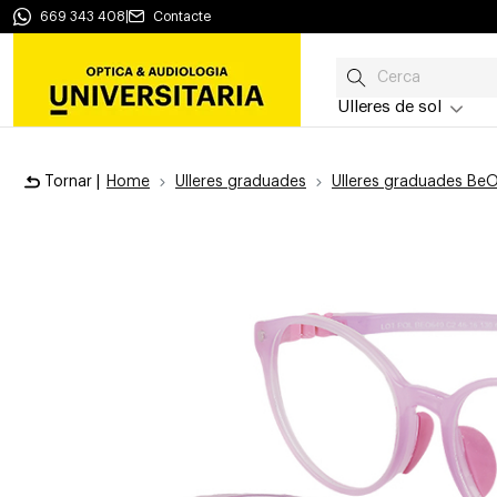
669 343 408
|
Contacte
Ulleres de sol
Tornar |
Home
Ulleres graduades
Ulleres graduades BeO