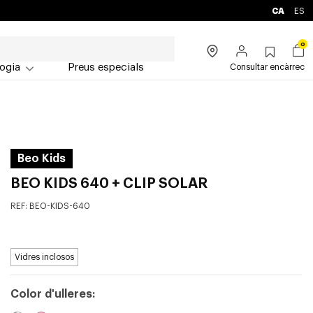
CA
ES
0
ogia
Preus especials
Consultar encàrrec
Beo Kids
BEO KIDS 640 + CLIP SOLAR
REF:
BEO-KIDS-640
Vidres inclosos
Color d'ulleres: