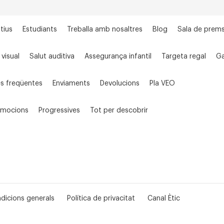
tius
Estudiants
Treballa amb nosaltres
Blog
Sala de prem
 visual
Salut auditiva
Assegurança infantil
Targeta regal
Ga
s freqüentes
Enviaments
Devolucions
Pla VEO
omocions
Progressives
Tot per descobrir
dicions generals
Política de privacitat
Canal Ètic