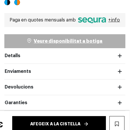
Paga en quotes mensuals amb
+info
Veure disponibilitat a botiga
pantalla completa
Detalls
Enviaments
Devolucions
Garanties
€
AFEGEIX A LA CISTELLA
WIS