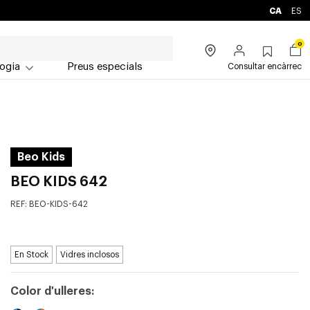
CA
ES
0
ogia
Preus especials
Consultar encàrrec
Beo Kids
BEO KIDS 642
REF:
BEO-KIDS-642
En Stock
Vidres inclosos
Color d'ulleres: