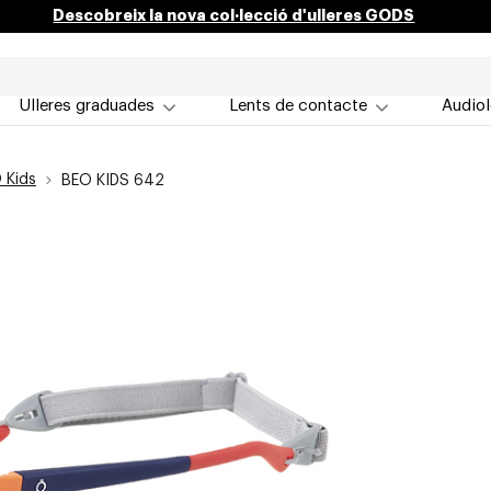
Descobreix la nova col·lecció d'ulleres GODS
Ulleres graduades
Lents de contacte
Audiol
 Kids
BEO KIDS 642