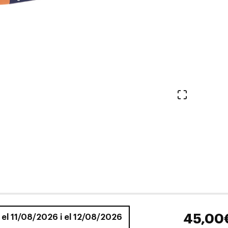
Veure en 
45,00
e el 11/08/2026 i el 12/08/2026