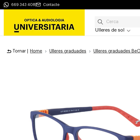
669 343 408
|
Contacte
Ulleres de sol
Tornar |
Home
Ulleres graduades
Ulleres graduades BeO