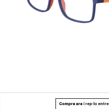
Compra ara
i rep-lo entr