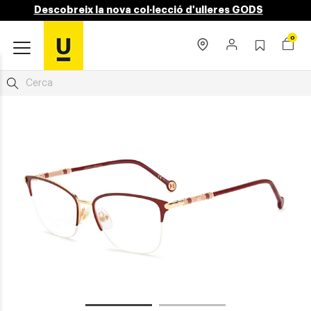
Descobreix la nova col·lecció d'ulleres GODS
0