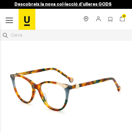
Descobreix la nova col·lecció d'ulleres GODS
0