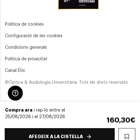
Política de cookies
Configuració de les cookies
Condicions generals
Política de privacitat
Canal Ètic
©Òptica & Audiologia Universitària. Tots els drets reservats
Compra ara
i rep-lo entre el
25/08/2026 i el 27/08/2026
160,30€
AFEGEIX A LA CISTELLA
WIS