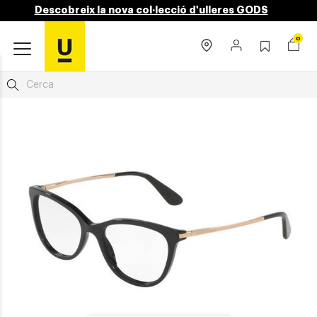
Descobreix la nova col·lecció d'ulleres GODS
0