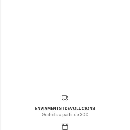
GUESS GU 2849 028
105,60€
94,50€
101,90€
2 colors
2 colors
Guess
Guess
GUESS GU 2905
GUESS GU 50224
101,90€
87,05€
2 colors
ENVIAMENTS I DEVOLUCIONS
Gratuïts a partir de 30€