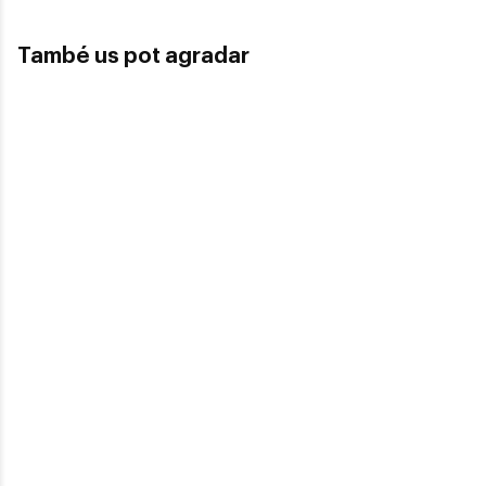
També us pot agradar
Guess
Guess
Guess
GUESS GU 5220
GUESS GU 5222G
GUESS GU 2724 005
101,90€
101,90€
94,50€
Guess
Guess
Guess
GUESS GU 2911
GUESS GU 2727