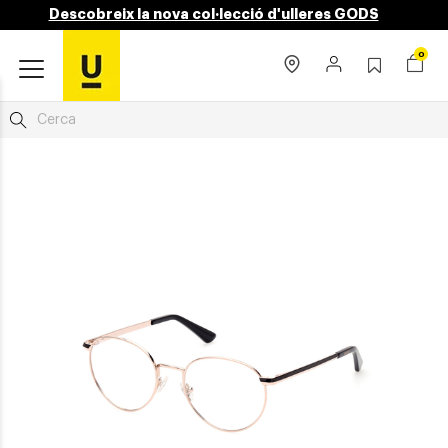
Descobreix la nova col·lecció d'ulleres GODS
0