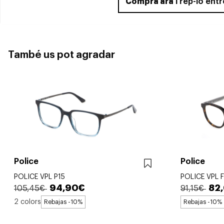
Compra ara
i rep-lo ent
També us pot agradar
Police
Police
POLICE VPL P15
POLICE VPL 
94,90€
82
105,45€
91,15€
2 colors
Rebajas -10%
Rebajas -10%