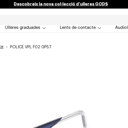
Descobreix la nova col·lecció d'ulleres GODS
Ulleres graduades
Lents de contacte
Audiol
ce
POLICE VPL F02 0P57