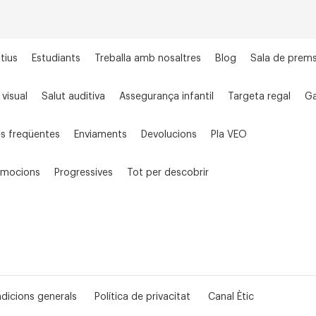
tius
Estudiants
Treballa amb nosaltres
Blog
Sala de prem
 visual
Salut auditiva
Assegurança infantil
Targeta regal
Ga
s freqüentes
Enviaments
Devolucions
Pla VEO
omocions
Progressives
Tot per descobrir
dicions generals
Política de privacitat
Canal Ètic