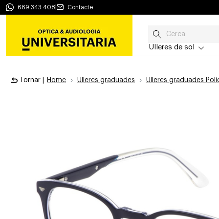
669 343 408
|
Contacte
Ulleres de sol
Tornar |
Home
Ulleres graduades
Ulleres graduades Poli