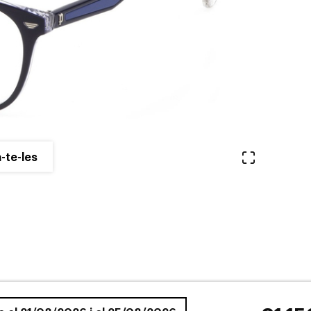
Veure en 
-te-les