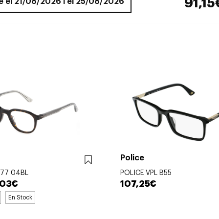
91,15
re el 21/08/2026 i el 25/08/2026
Police
F77 04BL
POLICE VPL B55
,03€
107,25€
En Stock