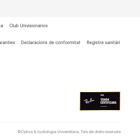
sa
Club Univisionarios
ranties
Declaracions de conformitat
Registre sanitàri
©Òptica & Audiologia Universitària. Tots els drets reservats