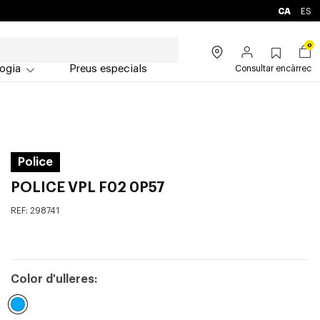
CA
ES
0
ogia
Preus especials
Consultar encàrrec
Police
POLICE VPL F02 0P57
REF:
298741
Color d'ulleres: