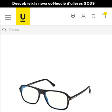
Descobreix la nova col·lecció d'ulleres GODS
0