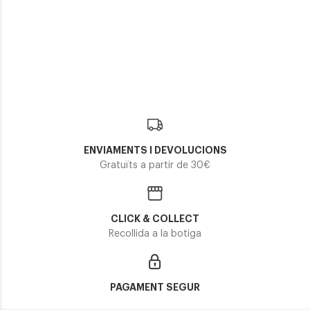
Tom Ford
Tom Ford
TOMFORD FT 5528B
TOM FORD FT 5752B
254,10€
196,35€
ENVIAMENTS I DEVOLUCIONS
Gratuïts a partir de 30€
CLICK & COLLECT
Recollida a la botiga
PAGAMENT SEGUR