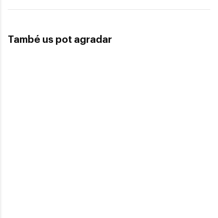
També us pot agradar
Tom Ford
Tom Ford
TOM FORD FT 5814B
TOM FORD FT 5615B 052
240,65€
254,10€
2 colors
En Stock