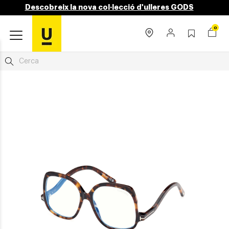
Descobreix la nova col·lecció d'ulleres GODS
0