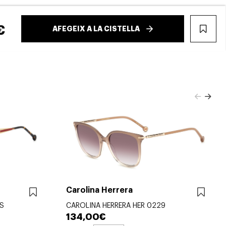
€
AFEGEIX A LA CISTELLA
WIS
Carolina Herrera
 S
CAROLINA HERRERA HER 0229
134,00€