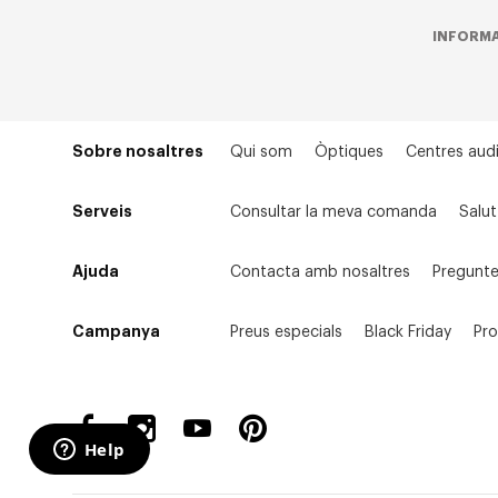
INFORMA
Sobre nosaltres
Qui som
Òptiques
Centres audi
Serveis
Consultar la meva comanda
Salut
Ajuda
Contacta amb nosaltres
Pregunte
Campanya
Preus especials
Black Friday
Pr