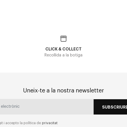
CLICK & COLLECT
Recollida a la botiga
Uneix-te a la nostra newsletter
SUBSCRIURE
git i accepto la política de
privacitat