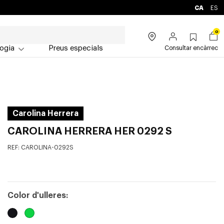
CA
ES
0
ogia
Preus especials
Consultar encàrrec
Carolina Herrera
CAROLINA HERRERA HER 0292 S
REF:
CAROLINA-0292S
Color d'ulleres: