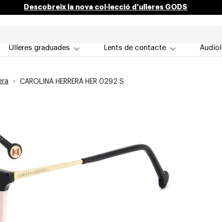
Descobreix la nova col·lecció d'ulleres GODS
Ulleres graduades
Lents de contacte
Audiol
era
CAROLINA HERRERA HER 0292 S