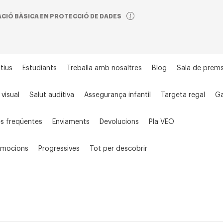
CIÓ BÀSICA EN PROTECCIÓ DE DADES
tius
Estudiants
Treballa amb nosaltres
Blog
Sala de prem
 visual
Salut auditiva
Assegurança infantil
Targeta regal
Ga
s freqüentes
Enviaments
Devolucions
Pla VEO
omocions
Progressives
Tot per descobrir