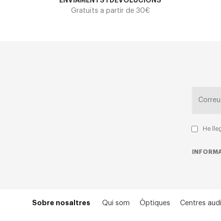
ENVIAMENTS I DEVOLUCIONS
Gratuïts a partir de 30€
He lle
INFORMA
Sobre nosaltres
Qui som
Òptiques
Centres audi