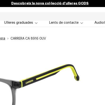
Descobreix la nova col·lecció d'ulleres GODS
Ulleres graduades
Lents de contacte
Audiol
rera
CARRERA CA 8916 0UV