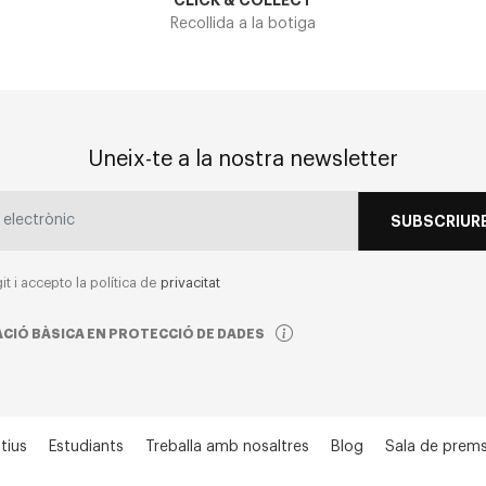
CLICK & COLLECT
Recollida a la botiga
Uneix-te a la nostra newsletter
SUBSCRIURE
git i accepto la política de
privacitat
CIÓ BÀSICA EN PROTECCIÓ DE DADES
tius
Estudiants
Treballa amb nosaltres
Blog
Sala de prem