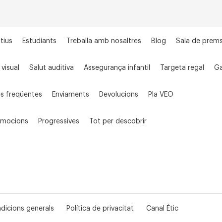
tius
Estudiants
Treballa amb nosaltres
Blog
Sala de prem
 visual
Salut auditiva
Assegurança infantil
Targeta regal
Ga
s freqüentes
Enviaments
Devolucions
Pla VEO
omocions
Progressives
Tot per descobrir
dicions generals
Política de privacitat
Canal Ètic