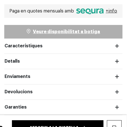
Paga en quotes mensuals amb
+info
pantalla completa
Veure disponibilitat a botiga
Característiques
Detalls
Enviaments
Devolucions
pantalla completa
Garanties