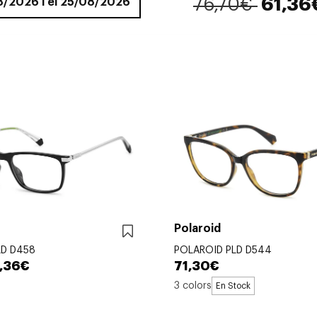
76,70€
61,36
08/2026 i el 25/08/2026
Polaroid
LD D458
POLAROID PLD D544
,36€
71,30€
3 colors
En Stock