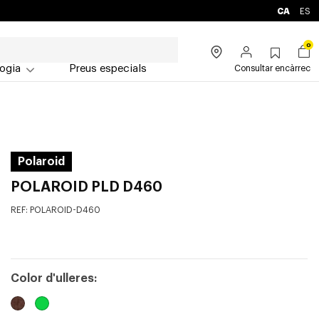
CA
ES
0
ogia
Preus especials
Consultar encàrrec
Polaroid
POLAROID PLD D460
REF:
POLAROID-D460
Color d'ulleres: