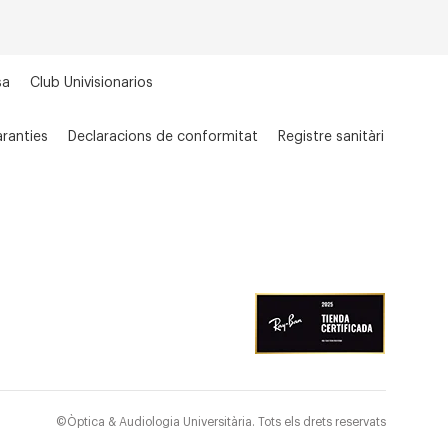
sa
Club Univisionarios
ranties
Declaracions de conformitat
Registre sanitàri
©Òptica & Audiologia Universitària. Tots els drets reservats