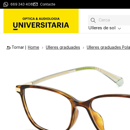
669 343 408
|
Contacte
Ulleres de sol
Tornar |
Home
Ulleres graduades
Ulleres graduades Pola