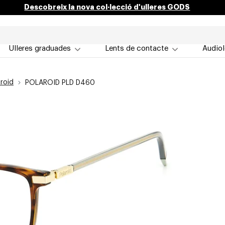
Descobreix la nova col·lecció d'ulleres GODS
Ulleres graduades
Lents de contacte
Audiol
roid
POLAROID PLD D460