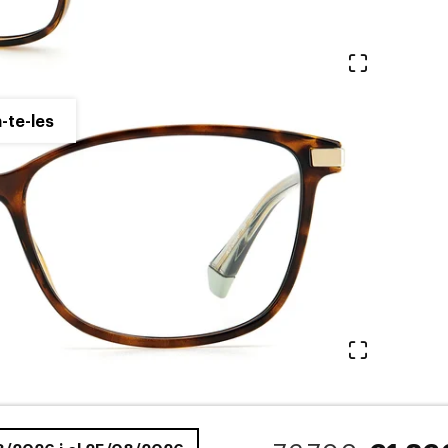
Veure en 
-te-les
Veure en 