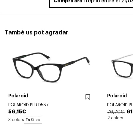
Compra ara
i rep-lo entre el 21/
També us pot agradar
Polaroid
Polaroid
POLAROID PLD D587
POLAROID P
56,15€
61
76,70€
2 colors
3 colors
En Stock