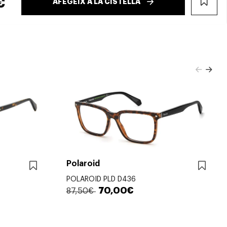
€
AFEGEIX A LA CISTELLA
WIS
Polaroid
POLAROID PLD D436
70,00€
87,50€