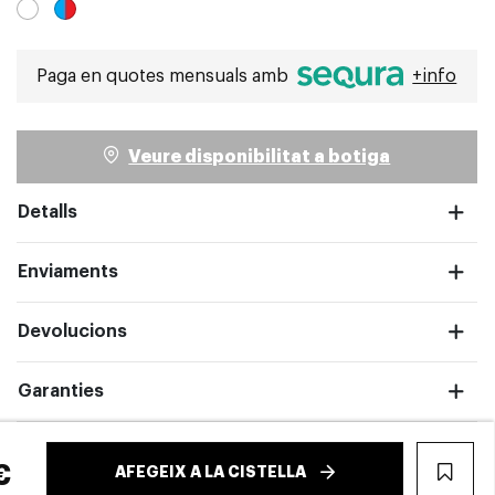
Paga en quotes mensuals amb
+info
pantalla completa
Veure disponibilitat a botiga
Detalls
Enviaments
Devolucions
Garanties
€
AFEGEIX A LA CISTELLA
WIS