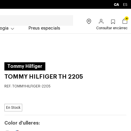
CA
ES
0
ogia
Preus especials
Consultar encàrrec
Tommy Hilfiger
TOMMY HILFIGER TH 2205
REF:
TOMMYHILFIGER-2205
En Stock
Color d'ulleres: