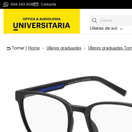
669 343 408
|
Contacte
Ulleres de sol
Tornar |
Home
Ulleres graduades
Ulleres graduades Tom