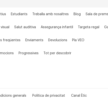
tius
Estudiants
Treballa amb nosaltres
Blog
Sala de prem
 visual
Salut auditiva
Assegurança infantil
Targeta regal
Ga
s freqüentes
Enviaments
Devolucions
Pla VEO
omocions
Progressives
Tot per descobrir
dicions generals
Política de privacitat
Canal Ètic