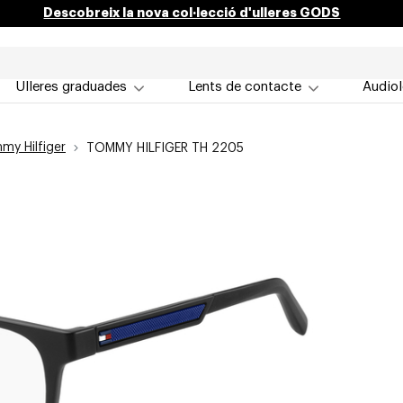
Descobreix la nova col·lecció d'ulleres GODS
Ulleres graduades
Lents de contacte
Audiol
my Hilfiger
TOMMY HILFIGER TH 2205