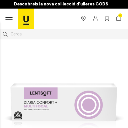
Descobreix la nova col·lecció d'ulleres GODS
0