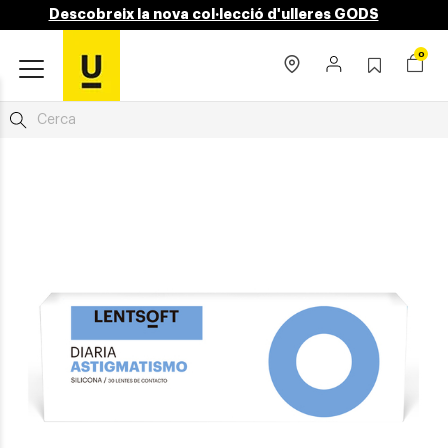
Descobreix la nova col·lecció d'ulleres GODS
0