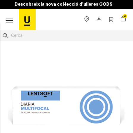
Descobreix la nova col·lecció d'ulleres GODS
0