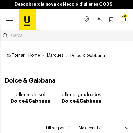
Descobreix la nova col·lecció d'ulleres GODS
0
Tornar |
Home
Marques
Dolce & Gabbana
Dolce & Gabbana
Ulleres de sol
Ulleres graduades
Dolce&Gabbana
Dolce&Gabbana
Filtrar per