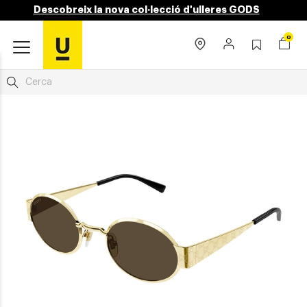
Descobreix la nova col·lecció d'ulleres GODS
0