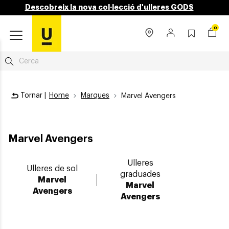
Descobreix la nova col·lecció d'ulleres GODS
0
Tornar |
Home
Marques
Marvel Avengers
Marvel Avengers
Ulleres
Ulleres de sol
graduades
Marvel
Marvel
Avengers
Avengers