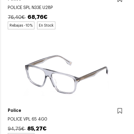
POLICE SPL N33E U28P
68,76€
76,40€
Rebajas -10%
En Stock
Police
POLICE VPL 65 4G0
85,27€
94,75€