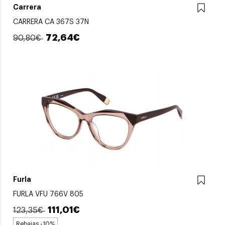
Carrera
CARRERA CA 367S 37N
72,64€
90,80€
Furla
FURLA VFU 766V 805
111,01€
123,35€
Rebajas -10%