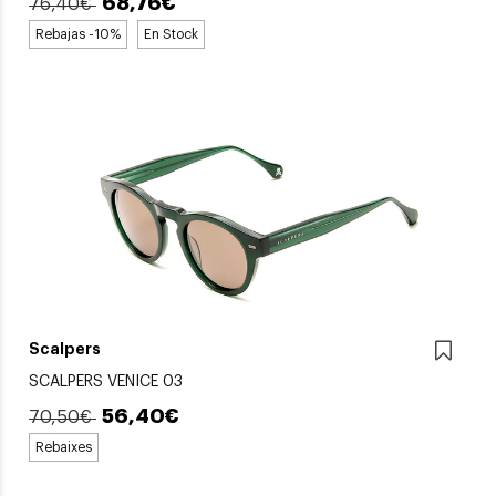
68,76€
76,40€
Rebajas -10%
En Stock
Scalpers
SCALPERS VENICE 03
56,40€
70,50€
Rebaixes