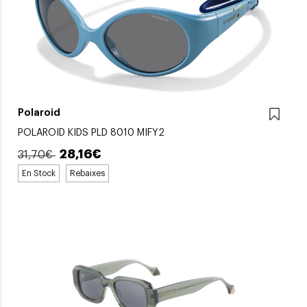
Polaroid
POLAROID KIDS PLD 8010 MIFY2
28,16€
31,70€
En Stock
Rebaixes