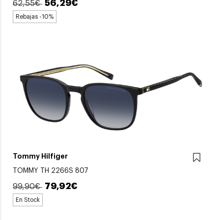
56,29€
62,55€
Rebajas -10%
Tommy Hilfiger
TOMMY TH 2266S 807
79,92€
99,90€
En Stock