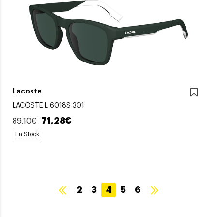
Lacoste
LACOSTE L 6018S 301
71,28€
89,10€
En Stock
2
3
4
5
6