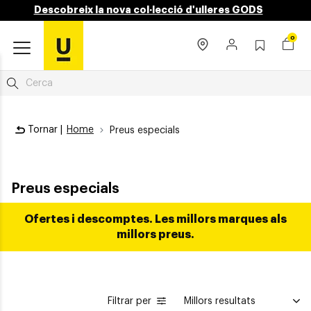
Descobreix la nova col·lecció d'ulleres GODS
0
Tornar |
Home
Preus especials
Preus especials
Ofertes i descomptes. Les millors marques als
millors preus.
Filtrar per