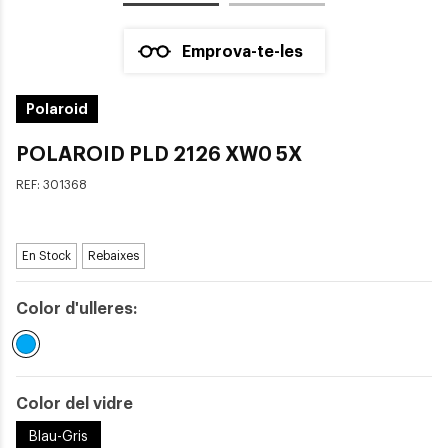
Emprova-te-les
Polaroid
POLAROID PLD 2126 XW0 5X
REF:
301368
En Stock
Rebaixes
Color d'ulleres:
Seleccionat
Color del vidre
Blau-Gris