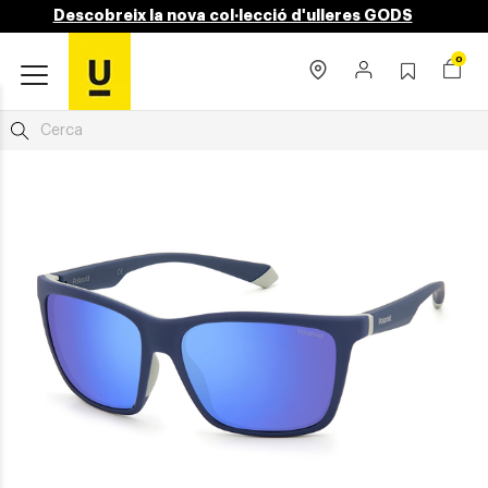
Descobreix la nova col·lecció d'ulleres GODS
0