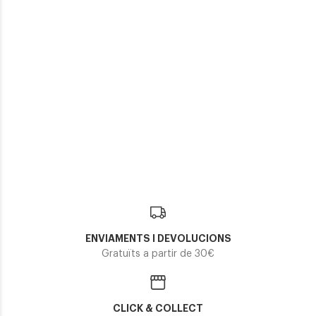
Polaroid
Polaroid
POLAROID PLD 2163
POLAROID PLD 7057
47,50€
47,50€
2 colors
En Stock
2 colors
En Stock
ENVIAMENTS I DEVOLUCIONS
Gratuïts a partir de 30€
CLICK & COLLECT