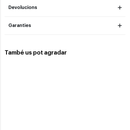
Devolucions
Garanties
També us pot agradar
Polaroid
Polaroid
POLAROID PLD 2121
POLAROID PLD 2139
51,90€
47,50€
2 colors
En Stock