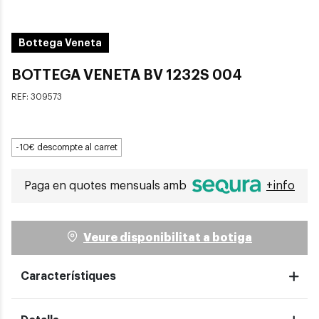
Bottega Veneta
BOTTEGA VENETA BV 1232S 004
REF:
309573
-10€ descompte al carret
Paga en quotes mensuals amb
+info
Veure disponibilitat a botiga
Característiques