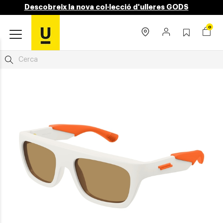
Descobreix la nova col·lecció d'ulleres GODS
0