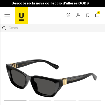
Descobreix la nova col·lecció d'ulleres GODS
0